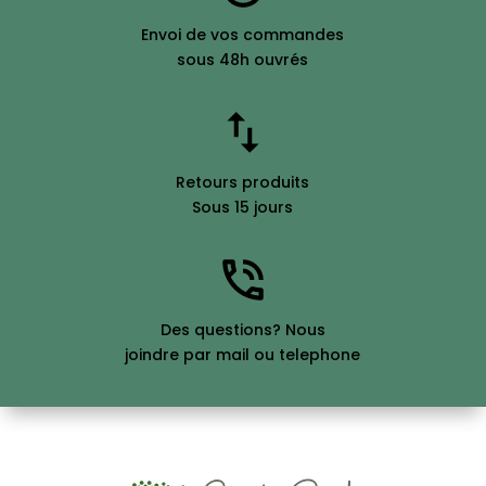
Envoi de vos commandes
sous 48h ouvrés
Retours produits
Sous 15 jours
Des questions? Nous
joindre par mail ou telephone