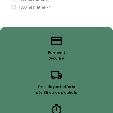
1000 ml (1 litre)
(74)
Paiement
Securisé
Frais de port offerts
dès 35 euros d’achats