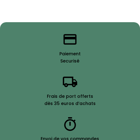
Paiement
Securisé
Frais de port offerts
dès 35 euros d’achats
Envoi de vos commandes