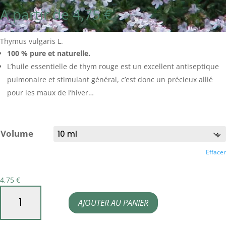
A partir de
4,75
€
Thymus vulgaris L.
100 % pure et naturelle.
L’huile essentielle de thym rouge est un excellent antiseptique
pulmonaire et stimulant général, c’est donc un précieux allié
pour les maux de l’hiver…
Volume
Effacer
4,75
€
quantité
AJOUTER AU PANIER
de
Huile