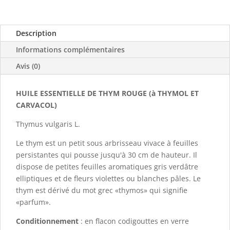
essentielle
de
Description
Thym
rouge
Informations complémentaires
Avis (0)
HUILE ESSENTIELLE DE THYM ROUGE (à THYMOL ET
CARVACOL)
Thymus vulgaris L.
Le thym est un petit sous arbrisseau vivace à feuilles
persistantes qui pousse jusqu'à 30 cm de hauteur. Il
dispose de petites feuilles aromatiques gris verdâtre
elliptiques et de fleurs violettes ou blanches pâles. Le
thym est dérivé du mot grec «thymos» qui signifie
«parfum».
Conditionnement
: en flacon codigouttes en verre