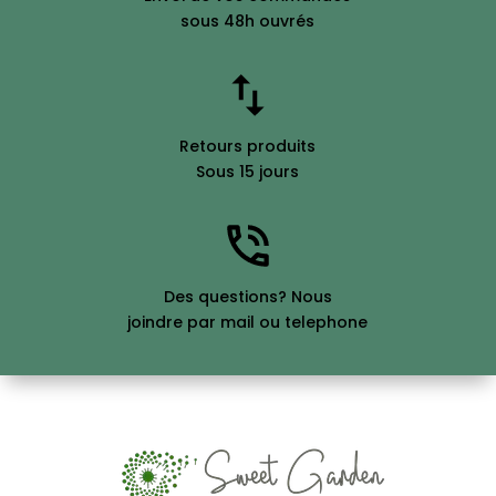
sous 48h ouvrés
Retours produits
Sous 15 jours
Des questions? Nous
joindre par mail ou telephone