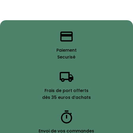
Paiement
Securisé
Frais de port offerts
dès 35 euros d’achats
Envoi de vos commandes