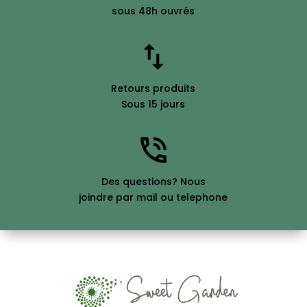
sous 48h ouvrés
Retours produits
Sous 15 jours
Des questions? Nous
joindre par mail ou telephone