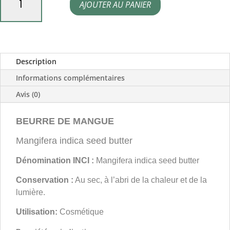
AJOUTER AU PANIER
de
Beurre
de
mangue
Description
Informations complémentaires
Avis (0)
BEURRE DE MANGUE
Mangifera indica seed butter
Dénomination INCI :
Mangifera indica seed butter
Conservation :
Au sec, à l’abri de la chaleur et de la
lumière.
Utilisation:
Cosmétique