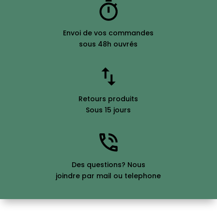
Envoi de vos commandes
sous 48h ouvrés
Retours produits
Sous 15 jours
Des questions? Nous
joindre par mail ou telephone