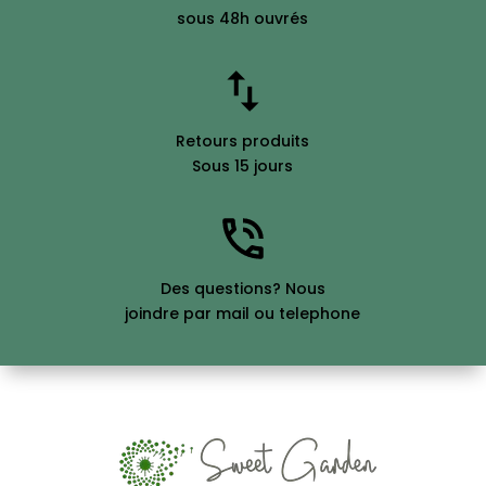
sous 48h ouvrés
Retours produits
Sous 15 jours
Des questions? Nous
joindre par mail ou telephone