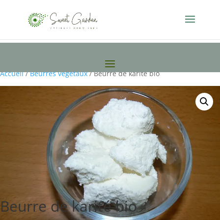
Accueil
/
Beurres végétaux
/ Beurre de karité bio
Beurre de karité bio