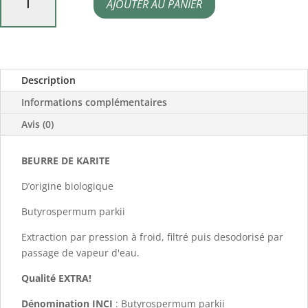
AJOUTER AU PANIER
de
Beurre
de
karité
Description
bio
Informations complémentaires
Avis (0)
BEURRE DE KARITE
D’origine biologique
Butyrospermum parkii
Extraction par pression à froid, filtré puis desodorisé par
passage de vapeur d'eau.
Qualité EXTRA!
Dénomination INCI
: Butyrospermum parkii