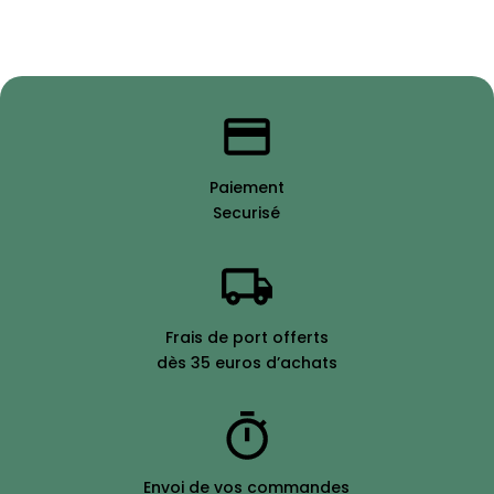
Paiement
Securisé
Frais de port offerts
dès 35 euros d’achats
Envoi de vos commandes