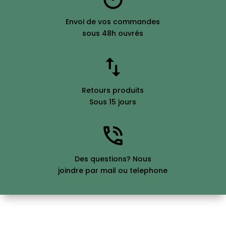
Envoi de vos commandes
sous 48h ouvrés
Retours produits
Sous 15 jours
Des questions? Nous
joindre par mail ou telephone