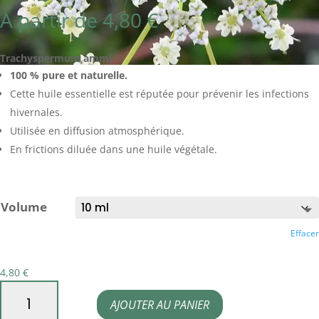
A partir de
4,80
€
Trachyspermum ammi
100 % pure et naturelle.
Cette huile essentielle est réputée pour prévenir les infections
hivernales.
Utilisée en diffusion atmosphérique.
En frictions diluée dans une huile végétale.
Volume
Effacer
4,80
€
quantité
AJOUTER AU PANIER
de