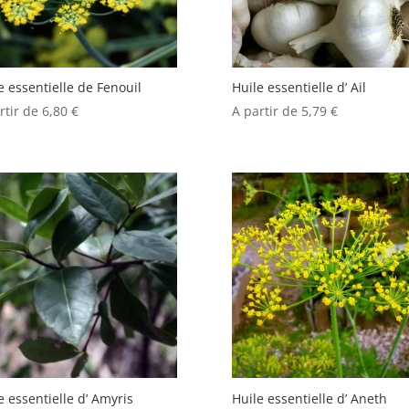
e essentielle de Fenouil
Huile essentielle d’ Ail
rtir de
6,80
€
A partir de
5,79
€
e essentielle d’ Amyris
Huile essentielle d’ Aneth