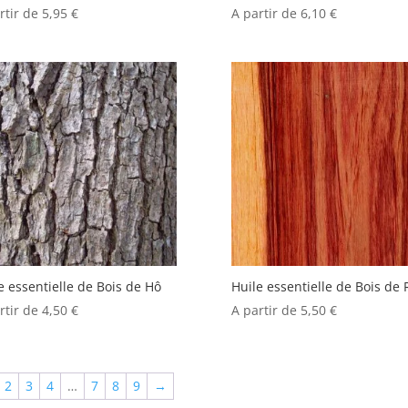
rtir de
5,95
€
A partir de
6,10
€
e essentielle de Bois de Hô
Huile essentielle de Bois de 
rtir de
4,50
€
A partir de
5,50
€
2
3
4
…
7
8
9
→