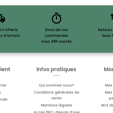
ort offerts
Envoi de vos
Retours
os d’achats
commandes
Sous 1
sous 48h ouvrés
ient
Infos pratiques
Mo
cter
Qui sommes nous?
Mes
s
Conditions générales de
Mes 
vente
pe
ande
Mentions légales
Mot d
Accès PRO -Besoin d’une