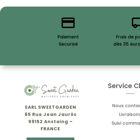
Paiement
Frais de p
Securisé
dès 35 eur
Service Cl
Nous conta
SARL SWEETGARDEN
Livraison
65 Rue Jean Jaurès
59152 Anstaing –
Suivi comm
FRANCE