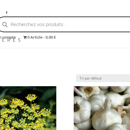
echerche
e
roduits
n compte
0 Article
0,00 €