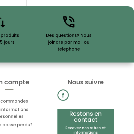
 produits
Des questions? Nous
5 jours
joindre par mail ou
telephone
n compte
Nous suivre
 commandes
informations
Restons en
rsonnelles
contact
e passe perdu?
Recevez nos offres et
informations