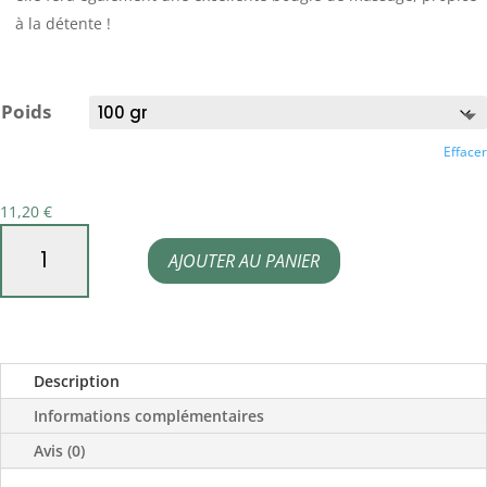
à la détente !
Poids
Effacer
11,20
€
quantité
AJOUTER AU PANIER
de
Cire
de
jojoba
Description
Informations complémentaires
Avis (0)