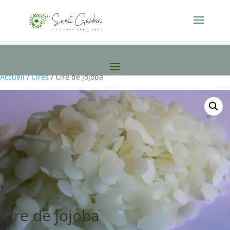
Accueil
/
Cires
/ Cire de jojoba
Cire de jojoba