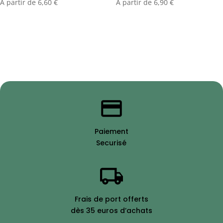
A partir de
6,60
€
A partir de
6,90
€
Paiement
Securisé
Frais de port offerts
dès 35 euros d’achats