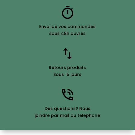
Envoi de vos commandes
sous 48h ouvrés
Retours produits
Sous 15 jours
Des questions? Nous
joindre par mail ou telephone