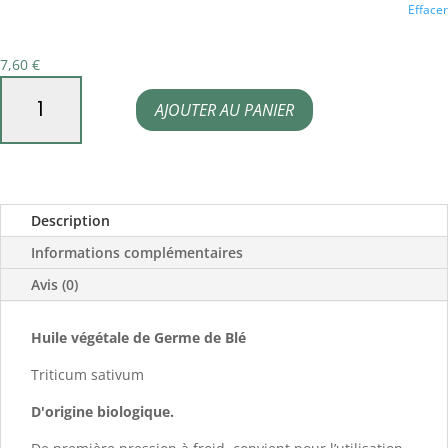
Effacer
7,60
€
quantité
AJOUTER AU PANIER
de
Huile
de
Germe
Description
de
blé
Informations complémentaires
bio
Avis (0)
Huile végétale de Germe de Blé
Triticum sativum
D'origine biologique.