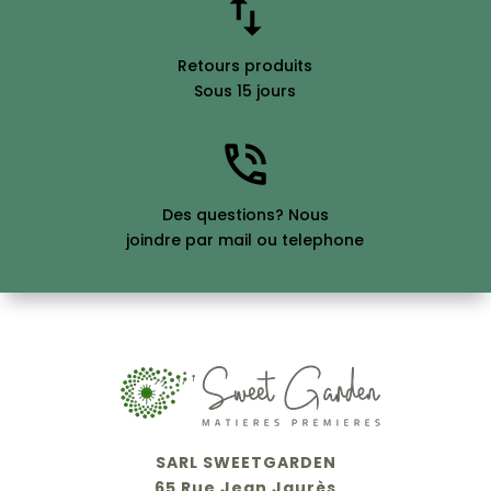
Retours produits
Sous 15 jours
Des questions? Nous
joindre par mail ou telephone
SARL SWEETGARDEN
65 Rue Jean Jaurès