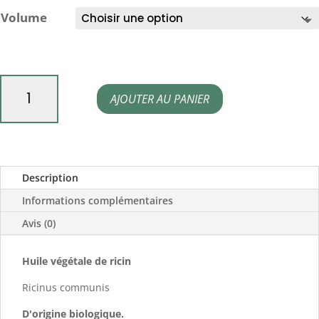
Volume
quantité
AJOUTER AU PANIER
de
Huile
de
Ricin
Description
bio
Informations complémentaires
Avis (0)
Huile végétale de ricin
Ricinus communis
D'origine biologique.