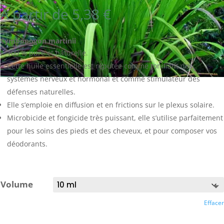
A partir de
5,38
€
Cymbopogon martinii
100 % pure et naturelle.
Cette huile essentielle est réputée comme tonifiant des
systèmes nerveux et hormonal et comme stimulateur des
défenses naturelles.
Elle s’emploie en diffusion et en frictions sur le plexus solaire.
Microbicide et fongicide très puissant, elle s’utilise parfaitement
pour les soins des pieds et des cheveux, et pour composer vos
déodorants.
Volume
Effacer