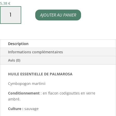
5,38
€
quantité
AJOUTER AU PANIER
de
Huile
essentielle
de
Description
Palmarosa
Informations complémentaires
Avis (0)
HUILE ESSENTIELLE DE PALMAROSA
Cymbopogon martinii
Conditionnement
: en flacon codigouttes en verre
ambré.
Culture :
sauvage