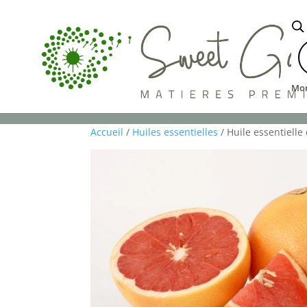
R
d
p
Mo
HUILES ESSENTIELLES
HUILES VÉ
Accueil
/
Huiles essentielles
/ Huile essentiell