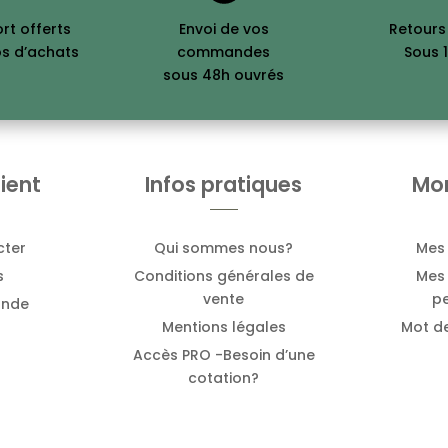
ort offerts
Envoi de vos
Retours
os d’achats
commandes
Sous 1
sous 48h ouvrés
ient
Infos pratiques
Mo
cter
Qui sommes nous?
Mes
s
Conditions générales de
Mes 
vente
pe
ande
Mentions légales
Mot d
Accès PRO -Besoin d’une
cotation?