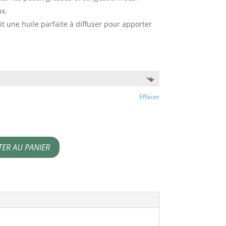
x.
t une huile parfaite à diffuser pour apporter
Effacer
TER AU PANIER