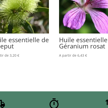
ile essentielle de
Huile essentielle
jeput
Géranium rosat
tir de
3,20
€
A partir de
6,43
€