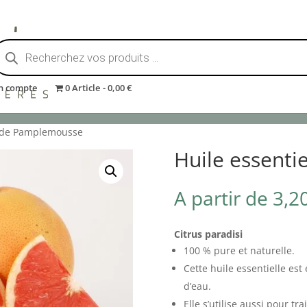
echerche
e
roduits
n compte
0 Article
0,00 €
GÉTALES
BEURRES VÉGÉTAUX
ACTIFS COSMÉTIQUES
CIRES
EXFOLIAN
e de Pamplemousse
Huile essent
A partir de
3,2
Citrus paradisi
100 % pure et naturelle.
Cette huile essentielle est 
d’eau.
Elle s’utilise aussi pour t