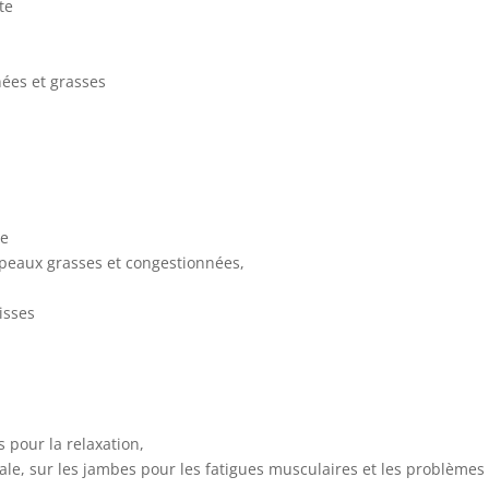
te
nées et grasses
re
é, peaux grasses et congestionnées,
isses
 pour la relaxation,
le, sur les jambes pour les fatigues musculaires et les problèmes d