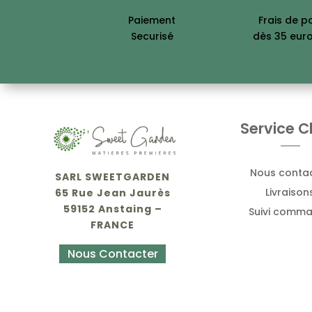
Paiement
Frais de p
Securisé
dès 35 eur
Service Cl
Nous conta
SARL SWEETGARDEN
Livraison
65 Rue Jean Jaurès
59152 Anstaing –
Suivi comm
FRANCE
Nous Contacter