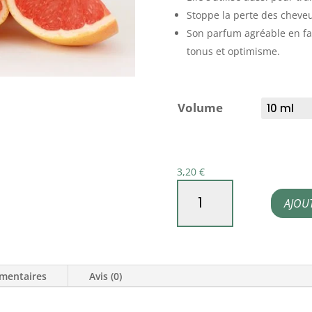
Stoppe la perte des cheveu
Son parfum agréable en fai
tonus et optimisme.
Volume
3,20
€
quantité
AJOU
de
Huile
essentielle
de
mentaires
Avis (0)
Pamplemousse