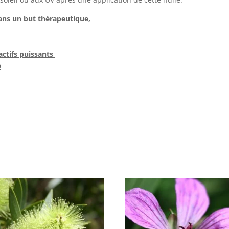
dans un but thérapeutique,
 actifs puissants
e