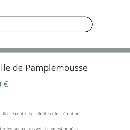
TS VÉGÉTAUX
TOUS NOS ARTICLES
ielle de Pamplemousse
0
€
efficace contre la cellulite et les rétentions
raiter les peaux grasses et congestionnées.