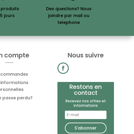
 produits
Des questions? Nous
5 jours
joindre par mail ou
telephone
n compte
Nous suivre
 commandes
informations
Restons en
rsonnelles
contact
e passe perdu?
Recevez nos offres et
informations
S'abonner