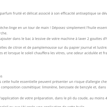
 parfum fruité et délicat associé à son efficacité antiseptique se 
sèche-linge en un tour de main ! Déposez simplement l'huile essent
rche.
ajouter dans le bac à lessive de votre machine à laver 2 gouttes d
elles de citron et de pamplemousse sur du papier journal et lustrez
s et lorsque le soleil chauffera les vitres, une odeur acidulée et fr
ns
cette huile essentielle peuvent présenter un risque d’allergie ch
ne composition cosmétique: limonène, benzoate de benzyle et, dans 
d’application de votre préparation, dans le pli du coude, au moins 48
u soleil ou aux UV après une application de cette huile.