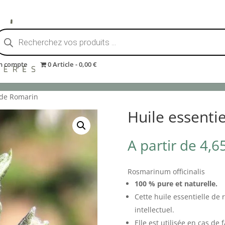
echerche
e
roduits
n compte
0 Article
0,00 €
GÉTALES
BEURRES VÉGÉTAUX
ACTIFS COSMÉTIQUES
CIRES
EXFOLIAN
e de Romarin
Huile essenti
A partir de
4,6
Rosmarinum officinalis
100 % pure et naturelle.
Cette huile essentielle d
intellectuel.
Elle est utilisée en cas d