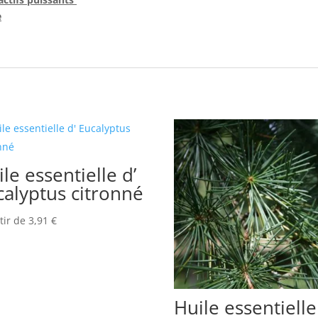
e
le essentielle d’
calyptus citronné
tir de
3,91
€
Huile essentielle