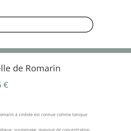
TS VÉGÉTAUX
TOUS NOS ARTICLES
elle de Romarin
5
€
e romarin à cinéole est connue comme tonique
e fatigue, surmenage, manque de concentration.