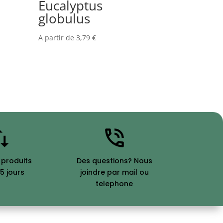
Eucalyptus
globulus
A partir de
3,79
€
 produits
Des questions? Nous
5 jours
joindre par mail ou
telephone