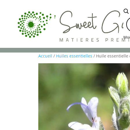
R
d
p
Mo
HUILES ESSENTIELLES
HUILES VÉ
Accueil
/
Huiles essentielles
/ Huile essentiell