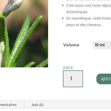
C’est aussi une huile répu
bronchiques.
En cosmétique, cette huile e
peau et des cheveux.
Volume
4,65
€
quantité
AJOU
de
Huile
essentielle
de
mentaires
Avis (0)
Romarin