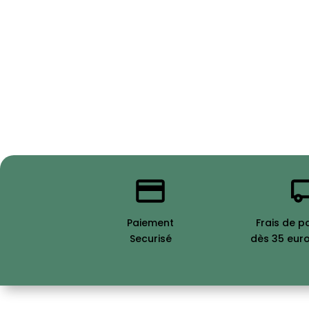
Paiement
Frais de p
Securisé
dès 35 eur