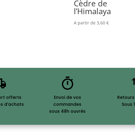
Cèdre de
l’Himalaya
A partir de
3,60
€
ort offerts
Envoi de vos
Retours
os d’achats
commandes
Sous 1
sous 48h ouvrés