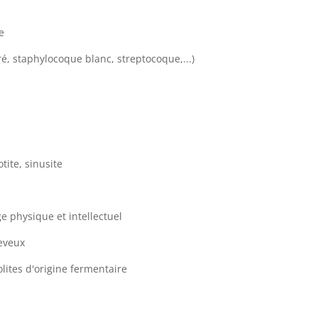
e
é, staphylocoque blanc, streptocoque,...)
tite, sinusite
e physique et intellectuel
heveux
olites d'origine fermentaire