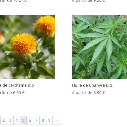
rtir de
10,21
€
A partir de
9,20
€
e de carthame bio
Huile de Chanvre Bio
rtir de
6,60
€
A partir de
6,90
€
2
3
4
5
6
7
8
9
→