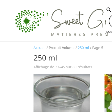
R
d
p
Mo
Accueil
/ Produit Volume /
250 ml
/ Page 5
250 ml
Affichage de 37–45 sur 80 résultats