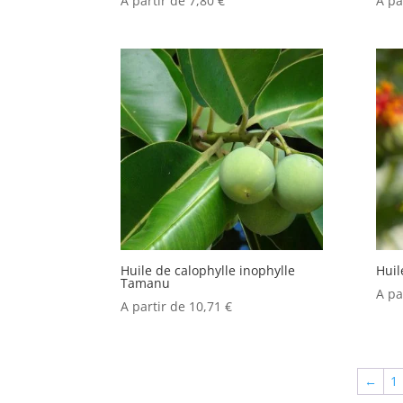
A partir de
7,80
€
A pa
Huile de calophylle inophylle
Huil
Tamanu
A pa
A partir de
10,71
€
←
1