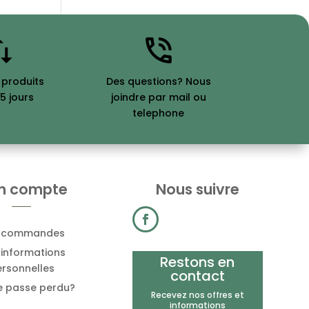
 produits
Des questions? Nous
5 jours
joindre par mail ou
telephone
n compte
Nous suivre
 commandes
informations
Restons en
rsonnelles
contact
e passe perdu?
Recevez nos offres et
informations