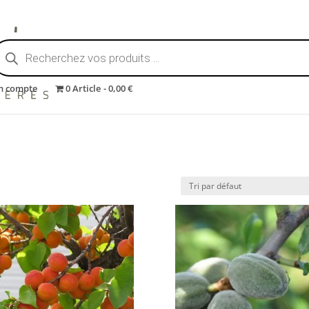
echerche
e
roduits
n compte
0 Article
0,00 €