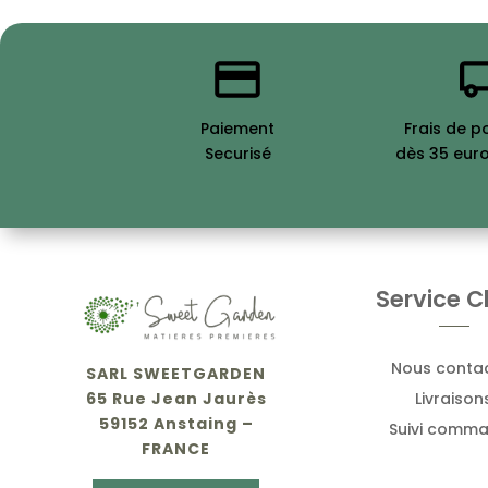
Paiement
Frais de p
Securisé
dès 35 eur
Service Cl
Nous conta
SARL SWEETGARDEN
Livraison
65 Rue Jean Jaurès
59152 Anstaing –
Suivi comm
FRANCE