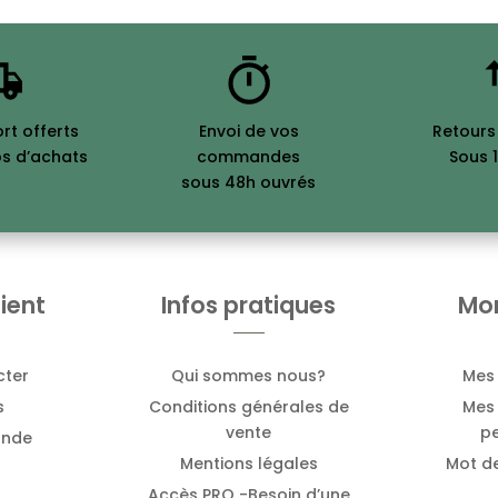
ort offerts
Envoi de vos
Retours
os d’achats
commandes
Sous 1
sous 48h ouvrés
ient
Infos pratiques
Mo
cter
Qui sommes nous?
Mes
s
Conditions générales de
Mes 
vente
pe
ande
Mentions légales
Mot d
Accès PRO -Besoin d’une