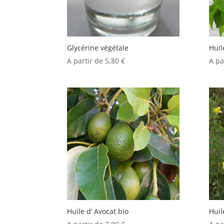
Glycérine végétale
Huil
A partir de
5,80
€
A pa
Huile d’ Avocat bio
Huil