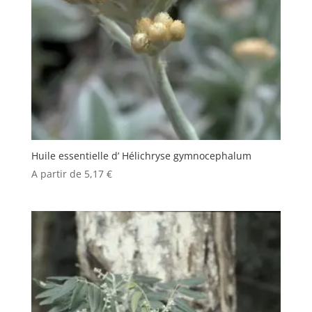
Huile essentielle d’ Hélichryse gymnocephalum
A partir de
5,17
€