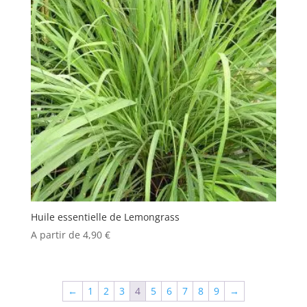
Huile essentielle de Lemongrass
A partir de
4,90
€
←
1
2
3
4
5
6
7
8
9
→