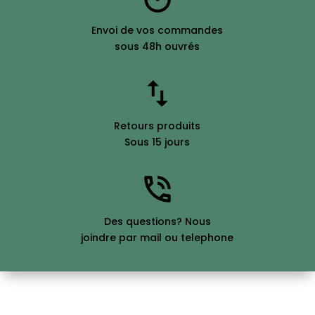
Envoi de vos commandes
sous 48h ouvrés
Retours produits
Sous 15 jours
Des questions? Nous
joindre par mail ou telephone