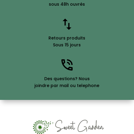
sous 48h ouvrés
Retours produits
Sous 15 jours
Des questions? Nous
joindre par mail ou telephone