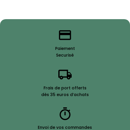
Paiement
Securisé
Frais de port offerts
dès 35 euros d’achats
Envoi de vos commandes