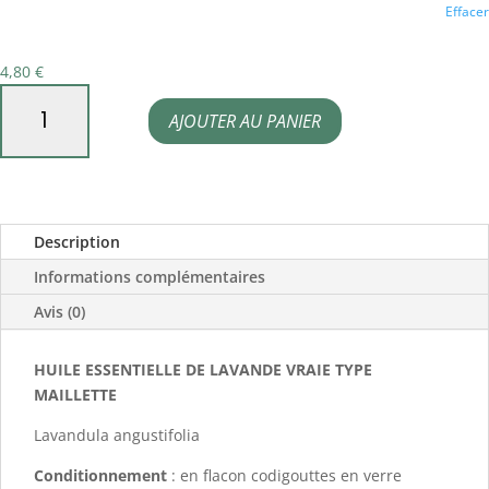
Effacer
4,80
€
quantité
AJOUTER AU PANIER
de
Huile
essentielle
de
Description
Lavande
maillette
Informations complémentaires
Avis (0)
HUILE ESSENTIELLE DE LAVANDE VRAIE TYPE
MAILLETTE
Lavandula angustifolia
Conditionnement
: en flacon codigouttes en verre