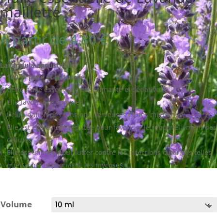
maillette
A partir de
4,80
€
Lavandula angustifolia.
100 % pure et naturelle
.
Cette huile essentielle est calmante et sédative.
Elle favorise le sommeil.
L’élimination des tensions nerveuses et des migraines.
Elle est également réputée pour favoriser le renouvellement des
cellules.
Elle est utilisée pour lutter contre les infections cutanées telles
que l’acné, le psoriasis, les mycoses,…
Volume